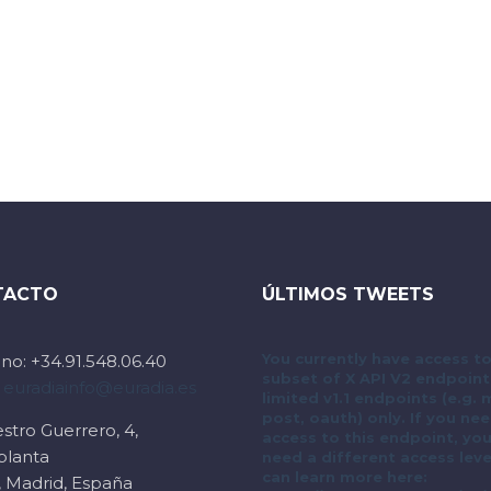
TACTO
ÚLTIMOS TWEETS
You currently have access to
no: +34.91.548.06.40
subset of X API V2 endpoin
:
euradiainfo@euradia.es
limited v1.1 endpoints (e.g.
post, oauth) only. If you ne
stro Guerrero, 4,
access to this endpoint, yo
planta
need a different access leve
can learn more here:
, Madrid, España