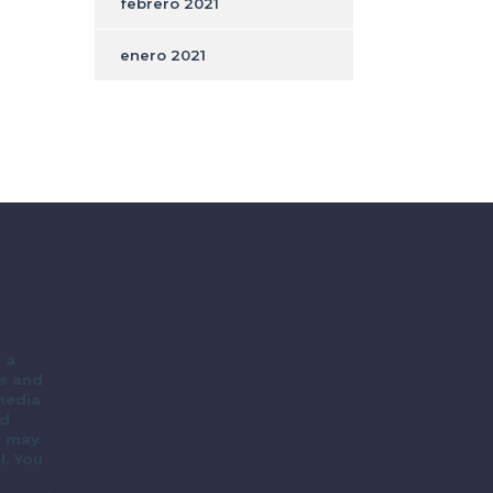
febrero 2021
enero 2021
 a
ts and
 media
ed
u may
l. You